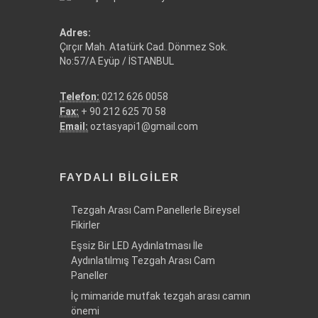
Adres:
Çırçır Mah. Atatürk Cad. Dönmez Sok.
No:57/A Eyüp / İSTANBUL
Telefon:
0212 626 0058
Fax:
+ 90 212 625 70 58
Email:
oztasyapi1@gmail.com
FAYDALI BILGILER
Tezgah Arası Cam Panellerle Bireysel
Fikirler
Eşsiz Bir LED Aydınlatması İle
Aydınlatılmış Tezgah Arası Cam
Paneller
İç mimaride mutfak tezgah arası camın
önemi