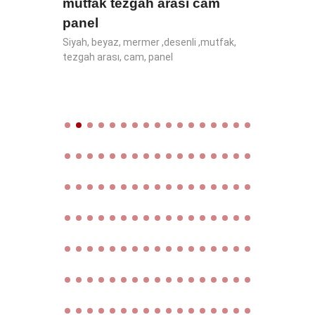
mutfak tezgah arası cam
Mutfa
panel
cam alı
tezgah 
Siyah, beyaz, mermer ,desenli ,mutfak,
alınlık
tezgah arası, cam, panel