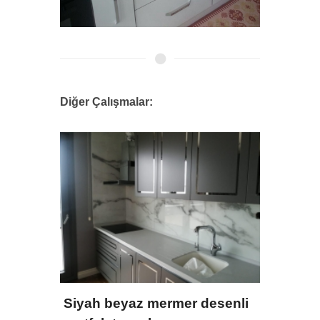
Diğer Çalışmalar:
ah
,cam,
Siyah beyaz mermer desenli
Cam T